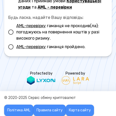
даних і приймаю умови
Користувацької
угоди
та
AML - перевірки
Будь ласка, надайте Вашу відповідь
:
AML-перевірку
гаманця не проходив(ла);
погоджуюсь на повернення коштів у разі
високого ризику.
AML-перевірку
гаманця пройдено.
Protected by
Powered by
© 2020-2025
Сервіс обміну криптовалют
Політика AML
Правила сайту
Карта сайту