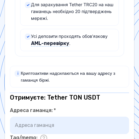
Для зарахування Tether TRC20 на наш
✓
гаманець необхідно 20 підтверджень
мережі.
Усі депозити проходять обов’язкову
✓
AML-перевірку
.
Криптоактиви надсилаються на вашу адресу з
ℹ
гаманця біржі.
Отримуєте: Tether TON USDT
Адреса гаманця
:
*
Tag/memo
: