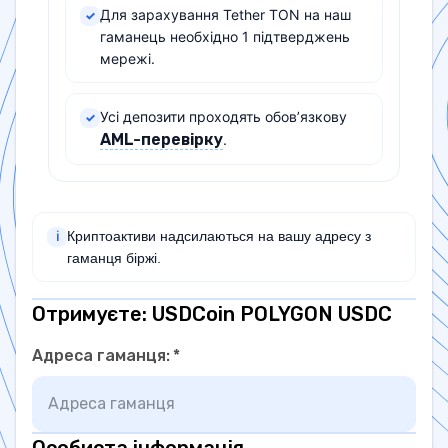
Для зарахування Tether TON на наш
✓
гаманець необхідно 1 підтверджень
мережі.
Усі депозити проходять обов’язкову
✓
AML-перевірку
.
Криптоактиви надсилаються на вашу адресу з
ℹ
гаманця біржі.
Отримуєте: USDCoin POLYGON USDC
Адреса гаманця
:
*