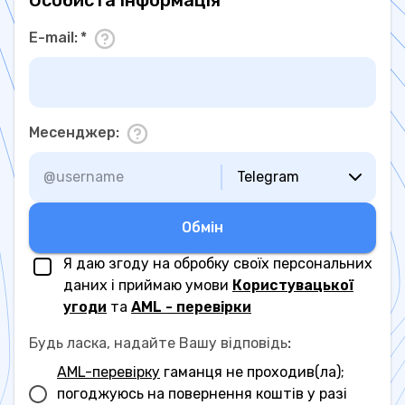
Особиста інформація
E-mail
:
*
Месенджер
:
Telegram
Обмiн
Я даю згоду на обробку своїх персональних
даних і приймаю умови
Користувацької
угоди
та
AML - перевірки
Будь ласка, надайте Вашу відповідь
:
AML-перевірку
гаманця не проходив(ла);
погоджуюсь на повернення коштів у разі