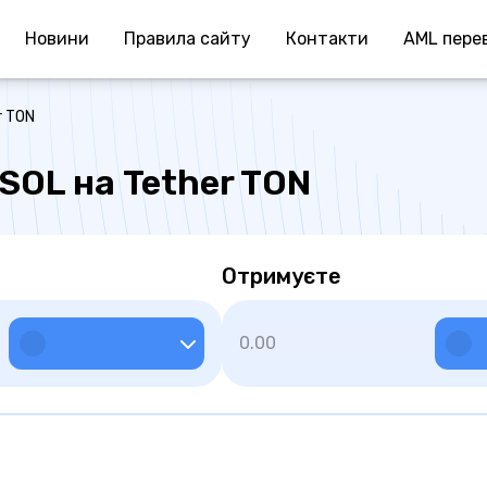
Новини
Правила сайту
Контакти
AML перев
r TON
 SOL на Tether TON
Отримуєте