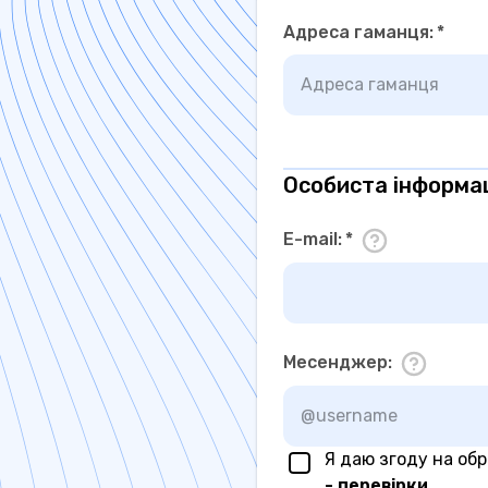
Адреса гаманця
:
*
Особиста інформа
E-mail
:
*
Месенджер
:
Я даю згоду на об
- перевірки