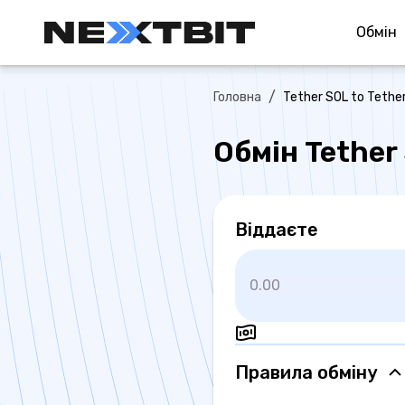
Обмiн
/
Головна
Tether SOL to Tethe
Обмін Tether
Віддаєте
Правила обмiну