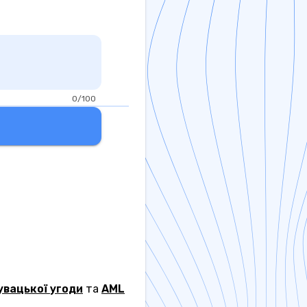
0/100
увацької угоди
та
AML