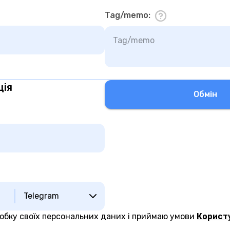
Tag/memo
:
ція
Обмiн
Telegram
робку своїх персональних даних і приймаю умови
Корист