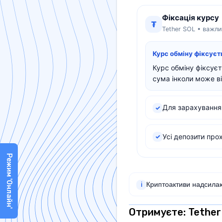
Фіксація курсу
₮
Tether SOL • важли
Курс обміну фіксує
Курс обміну фіксує
сума інколи може ві
Для зарахування
✓
Усі депозити про
✓
Режим 'Онлайн'
Криптоактиви надсилаю
ℹ
Отримуєте: Tethe