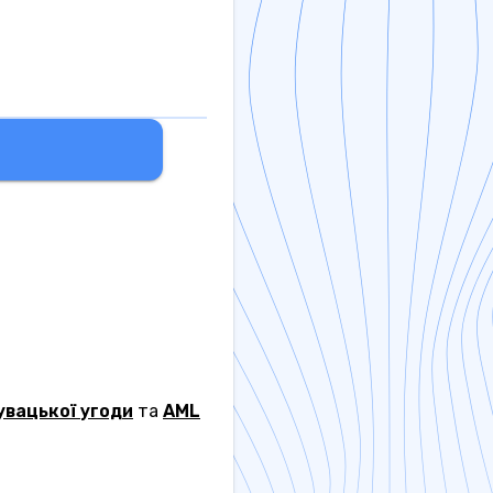
увацької угоди
та
AML