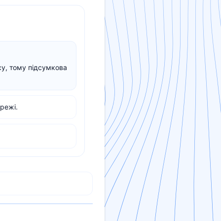
су, тому підсумкова
режі.