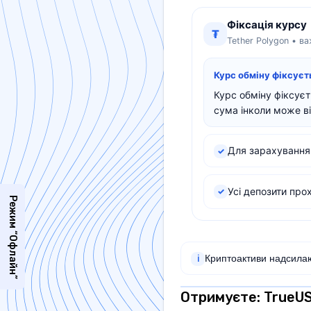
Фіксація курсу
₮
Tether Polygon • в
Курс обміну фіксує
Курс обміну фіксує
сума інколи може ві
Для зарахування 
✓
Усі депозити про
✓
Режим “Офлайн”
Криптоактиви надсилаю
ℹ
Отримуєте: TrueU