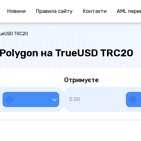
Новини
Правила сайту
Контакти
AML перев
TrueUSD TRC20
 Polygon на TrueUSD TRC20
Отримуєте