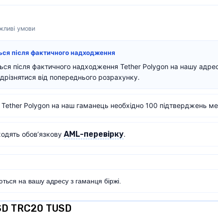
ажливі умови
ться після фактичного надходження
ться після фактичного надходження Tether Polygon на нашу адре
дрізнятися від попереднього розрахунку.
Tether Polygon на наш гаманець необхідно 100 підтверджень ме
AML-перевірку
ходять обов’язкову
.
ться на вашу адресу з гаманця біржі.
SD TRC20 TUSD