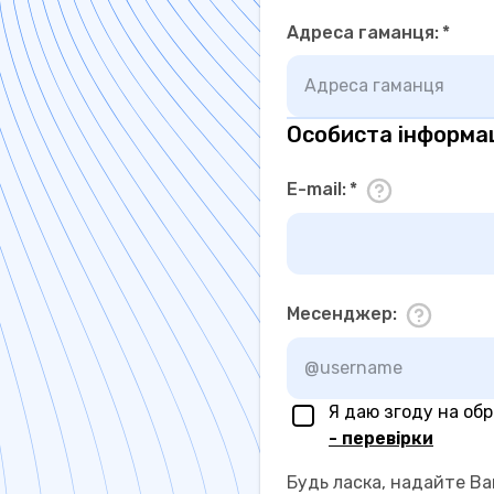
Адреса гаманця
:
*
Особиста інформа
E-mail
:
*
Месенджер
:
Я даю згоду на об
- перевірки
Будь ласка, надайте Ва