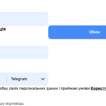
ція
Обмiн
Telegram
робку своїх персональних даних і приймаю умови
Корист
шу відповідь
: