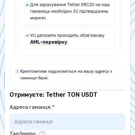
Для зарахування Tether ERC20 на наш
✓
гаманець необхідно 32 підтверджень
мережі.
Усі депозити проходять обов’язкову
✓
AML-перевірку
.
Криптоактиви надсилаються на вашу адресу з
ℹ
гаманця біржі.
Отримуєте: Tether TON USDT
Адреса гаманця
:
*
Tag/memo
: