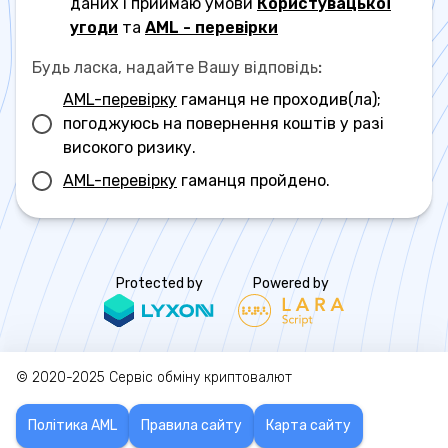
даних і приймаю умови
Користувацької
угоди
та
AML - перевірки
Будь ласка, надайте Вашу відповідь
:
AML-перевірку
гаманця не проходив(ла);
погоджуюсь на повернення коштів у разі
високого ризику.
AML-перевірку
гаманця пройдено.
Protected by
Powered by
© 2020-2025
Сервіс обміну криптовалют
Політика AML
Правила сайту
Карта сайту