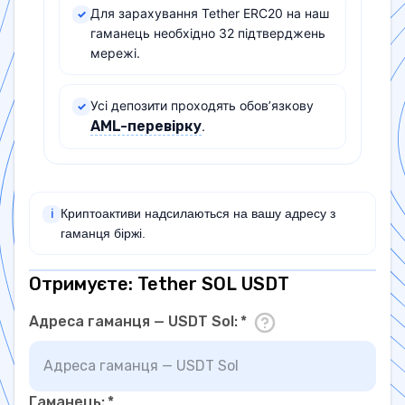
Для зарахування Tether ERC20 на наш
✓
гаманець необхідно 32 підтверджень
мережі.
Усі депозити проходять обов’язкову
✓
AML-перевірку
.
Криптоактиви надсилаються на вашу адресу з
ℹ
гаманця біржі.
Отримуєте: Tether SOL USDT
Адреса гаманця — USDT Sol
:
*
Гаманець
:
*