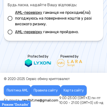
Будь ласка, надайте Вашу відповідь
:
AML-перевірку
гаманця не проходив(ла);
погоджуюсь на повернення коштів у разі
високого ризику.
AML-перевірку
гаманця пройдено.
Protected by
Powered by
© 2020-2025
Сервіс обміну криптовалют
Політика AML
Правила сайту
Карта сайту
9:00-23:00 (GMT+3) пн-пт
Ел. пошта:
nextbit.me@gmail.com
10:00 - 21:00 (GMT+3) сб-нд
Режим 'Онлайн'