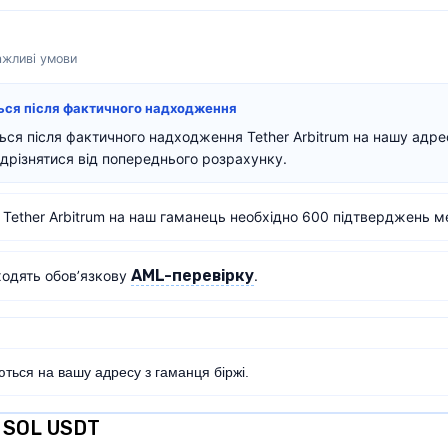
важливі умови
ться після фактичного надходження
ься після фактичного надходження Tether Arbitrum на нашу адре
дрізнятися від попереднього розрахунку.
Tether Arbitrum на наш гаманець необхідно 600 підтверджень м
AML-перевірку
ходять обов’язкову
.
ться на вашу адресу з гаманця біржі.
r SOL USDT