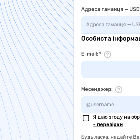
Адреса гаманця — USD
Особиста інформа
E-mail
:
*
Месенджер
:
Я даю згоду на об
- перевірки
Будь ласка, надайте Ва