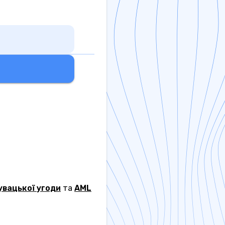
увацької угоди
та
AML