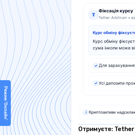
Фіксація курсу
₮
Tether Arbitrum • 
Курс обміну фіксує
Курс обміну фіксуєт
сума інколи може ві
Для зарахування 
✓
Усі депозити про
✓
Режим 'Онлайн'
Криптоактиви надсилаю
ℹ
Отримуєте: Tethe