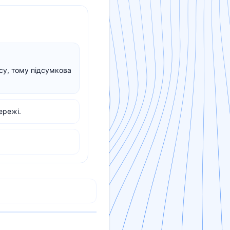
су, тому підсумкова
ережі.