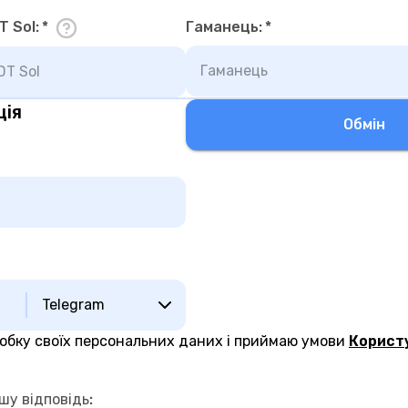
T Sol
:
*
Гаманець
:
*
ція
Обмiн
Telegram
робку своїх персональних даних і приймаю умови
Корист
шу відповідь
: