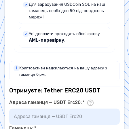
Для зарахування USDCoin SOL на наш
✓
гаманець необхідно 50 підтверджень
мережі.
Усі депозити проходять обов’язкову
✓
AML-перевірку
.
Криптоактиви надсилаються на вашу адресу з
ℹ
гаманця біржі.
Отримуєте: Tether ERC20 USDT
Адреса гаманця — USDT Erc20
:
*
Гаманець
:
*