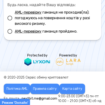
Будь ласка, надайте Вашу відповідь
:
AML-перевірку
гаманця не проходив(ла);
погоджуюсь на повернення коштів у разі
високого ризику.
AML-перевірку
гаманця пройдено.
Protected by
Powered by
© 2020-2025
Сервіс обміну криптовалют
Політика AML
Правила сайту
Карта сайту
9:00-23:00 (GMT+3) пн-пт
Ел. пошта:
nextbit.me@gmail.com
10:00 - 21:00 (GMT+3) сб-нд
Режим 'Онлайн'