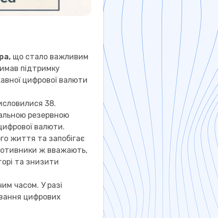
ра,
що стало важливим
римав підтримку
авної цифрової валюти
исловилися 38.
ральною резервною
 цифрової валюти.
го життя та запобігає
ротивники ж вважають,
торі та знизити
им часом. У разі
ювання цифрових