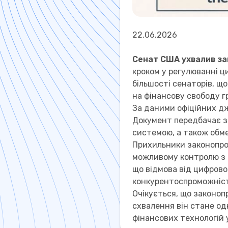
22.06.2026
Сенат США ухвалив за
кроком у регулюванні ц
більшості сенаторів, 
на фінансову свободу г
За даними офіційних дж
Документ передбачає з
системою, а також обме
Прихильники законопро
можливому контролю з 
що відмова від цифрово
конкурентоспроможніст
Очікується, що законоп
схвалення він стане о
фінансових технологій 