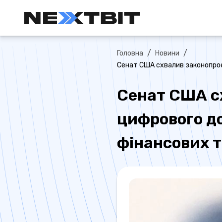
/
/
Головна
Новини
Сенат США схвалив законопроек
Сенат США с
цифрового до
фінансових т