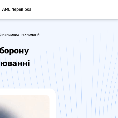
AML перевірка
Увійти
фінансових технологій
аборону
люванні