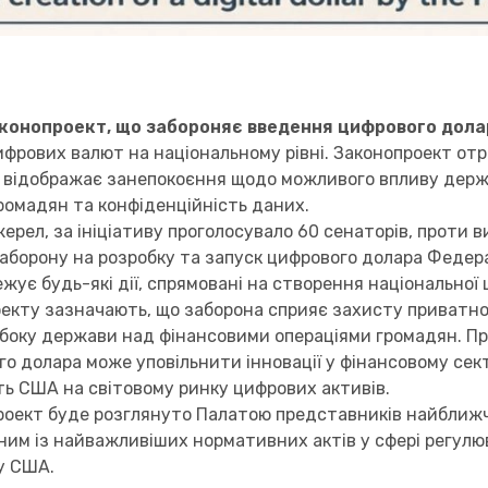
конопроект, що забороняє введення цифрового дола
ифрових валют на національному рівні. Законопроект от
що відображає занепокоєння щодо можливого впливу держ
ромадян та конфіденційність даних.
ерел, за ініціативу проголосувало 60 сенаторів, проти в
аборону на розробку та запуск цифрового долара Феде
жує будь-які дії, спрямовані на створення національної
екту зазначають, що заборона сприяє захисту приватно
боку держави над фінансовими операціями громадян. П
го долара може уповільнити інновації у фінансовому сек
ь США на світовому ринку цифрових активів.
роект буде розглянуто Палатою представників найближч
дним із найважливіших нормативних актів у сфері регул
у США.