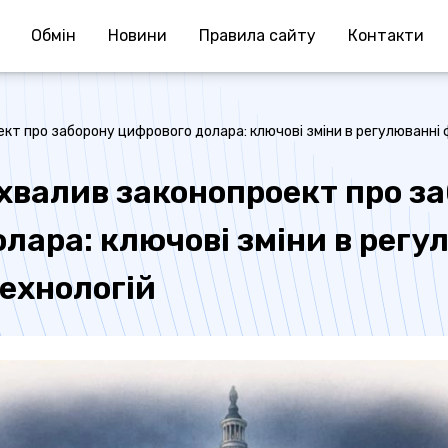
Обмiн
Новини
Правила сайту
Контакти
т про заборону цифрового долара: ключові зміни в регулюванні 
хвалив законопроект про з
лара: ключові зміни в регу
ехнологій